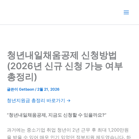
콘
텐
츠
로
건
너
뛰
청년내일채움공제 신청방법
기
(2026년 신규 신청 가능 여부
총정리)
글쓴이
Getbaon
/
2월 21, 2026
청년지원금 총정리 바로가기 →
“청년내일채움공제, 지금도 신청할 수 있을까요?”
과거에는 중소기업 취업 청년이 2년 근무 후 최대 1,200만원
을 받을 수 있어 매우 인기 있었던 정부지원 제도였습니다. 하